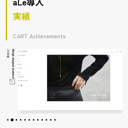
aLe導入
実績
CART Achievements
自社EC
KEnTe