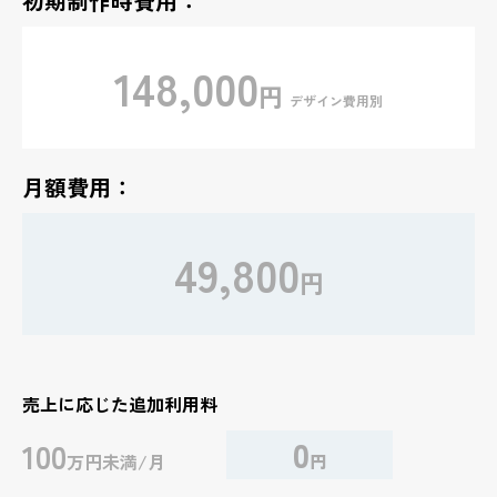
初期制作時費用：
148,000
円
デザイン費用別
月額費用：
49,800
円
売上に応じた追加利用料
0
100
万円未満/月
円