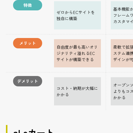
特徴
基本機能
ゼロからECサイトを
フレーム
独自に構築
カスタマ
メリット
自由度が最も高いオリ
柔軟で拡
ジナリティ溢れるEC
ステム連
サイトが構築できる
ザインが
デメリット
オープンソ
コスト・納期が大幅に
よりもコ
かかる
かかる
aLeカート