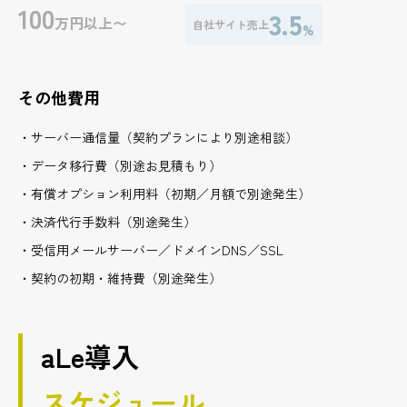
100
3.5
万円以上〜
自社サイト売上
%
その他費用
サーバー通信量（契約プランにより別途相談）
データ移行費（別途お見積もり）
有償オプション利用料（初期／月額で別途発生）
決済代行手数料（別途発生）
受信用メールサーバー／ドメインDNS／SSL
契約の初期・維持費（別途発生）
aLe導入
スケジュール