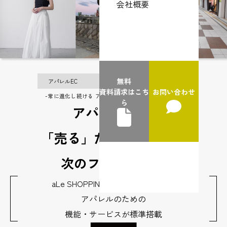
会社概要
無料
アパレルEC
ブランドEC
ファッションEC
資料請求はこち
お問い合わせ
-常に進化し続ける アパレル向け EC CART SYSTEM-
ら
アパレルECは
「売る」だけじゃない、
次のフェーズへ。
aLe SHOPPING CART SYSTEMなら
アパレルのための
機能・サービスが標準搭載