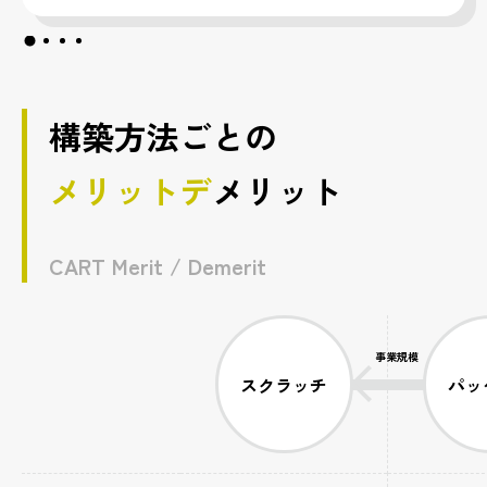
構築方法ごとの
メリットデ
メリット
CART Merit / Demerit
事業規模
スクラッチ
パッ